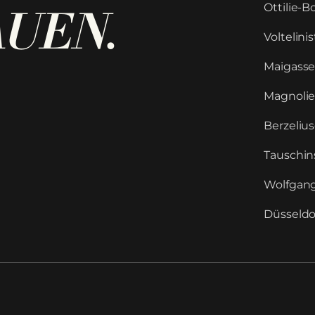
Ottilie-
AUEN
.
Voltelinis
Maigasse
Magnolie
Berzeliu
Tauschin
Wolfgang
Düsseldor