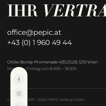
IHR
VERTR
office@pepic.at
+43 (0) 1 960 49 44
Ottilie-Bondy-Promenade 4/EG/G2B, 1210 Wien
Montag – Freitag von 8.00h – 18.00h
© Copyright 2017 - 2026 | PEPIC Holding GmbH