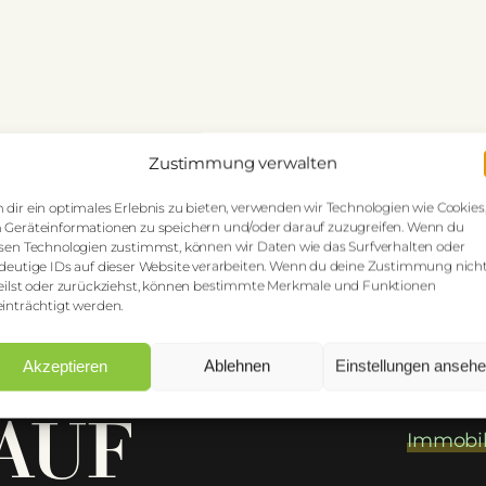
Zustimmung verwalten
dir ein optimales Erlebnis zu bieten, verwenden wir Technologien wie Cookies
Geräteinformationen zu speichern und/oder darauf zuzugreifen. Wenn du
sen Technologien zustimmst, können wir Daten wie das Surfverhalten oder
deutige IDs auf dieser Website verarbeiten. Wenn du deine Zustimmung nich
eilst oder zurückziehst, können bestimmte Merkmale und Funktionen
inträchtigt werden.
Akzeptieren
Ablehnen
Einstellungen anseh
AUF
Immobil