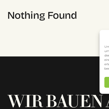
Nothing Found
Um 
um 
die
ein
ert
bee
WIR BAUEN 