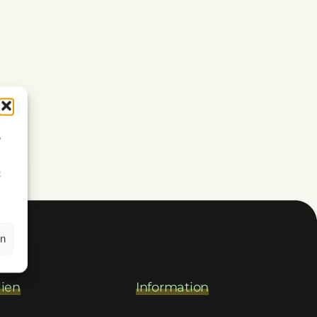
,
t
en
ien
Information