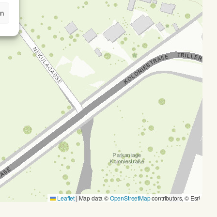
en
Leaflet
|
Map data ©
OpenStreetMap
contributors, © Esri