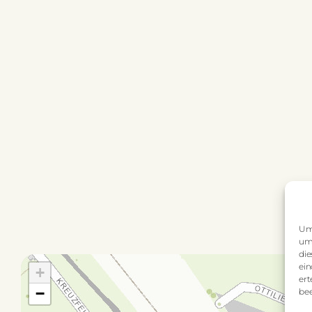
Um 
um 
die
ein
+
ert
−
bee