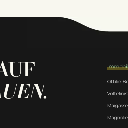
AUF
Immobil
Ottilie-
AUEN
.
Voltelinis
Maigasse
Magnolie