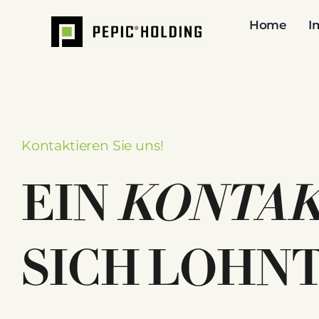
Zum
Home
I
Inhalt
springen
Kontaktieren Sie uns!
EIN
KONTA
SICH LOHNT